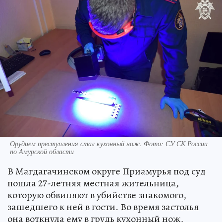
Орудием преступления стал кухонный нож. Фото: СУ СК России
по Амурской области
В Магдагачинском округе Приамурья под суд
пошла 27-летняя местная жительница,
которую обвиняют в убийстве знакомого,
зашедшего к ней в гости. Во время застолья
она воткнула ему в грудь кухонный нож,