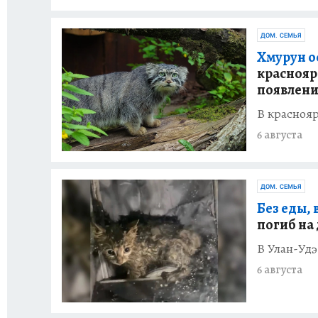
ДОМ. СЕМЬЯ
Хмурун о
краснояр
появлени
В краснояр
6 августа
ДОМ. СЕМЬЯ
Без еды, 
погиб на
В Улан-Удэ
6 августа