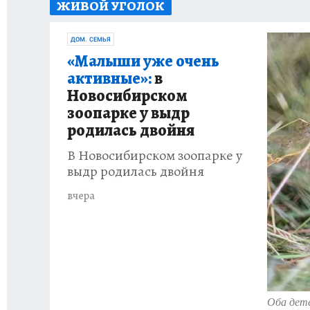
ЖИВОЙ УГОЛОК
ИСПЫТАНО НА СЕБЕ
ДОМ. СЕМЬЯ
«Малыши уже очень
активные»:
в
Новосибирском
зоопарке у выдр
родилась двойня
В Новосибирском зоопарке у
выдр родилась двойня
вчера
Оба дете