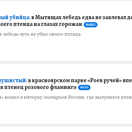
ый убийца:
в Мытищах лебедь едва не заклевал д
воего птенца на глазах горожан
ВИДЕО
лебедь чуть не убил своего птенца
пушистый:
в красноярском парке «Роев ручей» вп
я птенец розового фламинго
ФОТО
й» вошел в пятерку зоопарков России, где вылупился пте