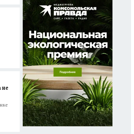
 не
ынке