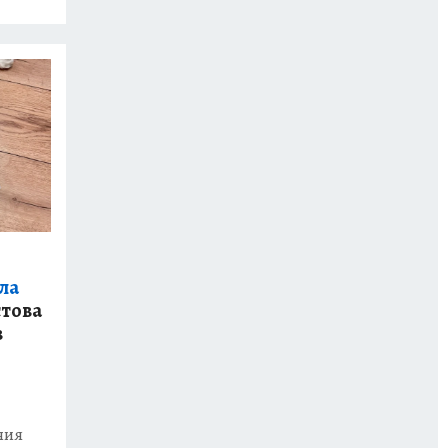
ла
стова
в
ния