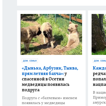
ДОМ. СЕМ
ДОМ. СЕМЬЯ
Каждо
«Дынька, Арбузик, Тыква,
редча
прям летняя бахча»:
у
попал
спасенной в Осетии
нацпа
медведицы появилась
подруга
В наци
Примор
Подруга с «бахчевым» именем
амурск
появилась у медведицы