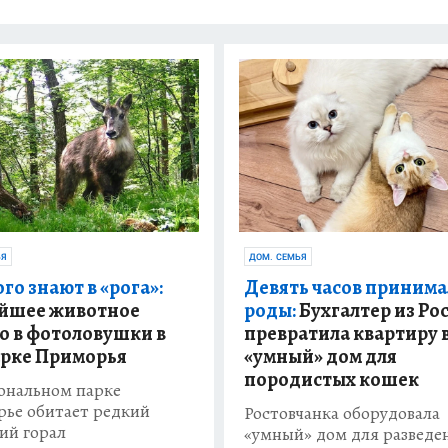
ЬЯ
ДОМ. СЕМЬЯ
го знают в «рога»:
Девять часов принима
йшее животное
роды:
Бухгалтер из Ро
о в фотоловушки в
превратила квартиру 
рке Приморья
«умный» дом для
породистых кошек
ональном парке
ье обитает редкий
Ростовчанка оборудовала
ий горал
«умный» дом для разведе