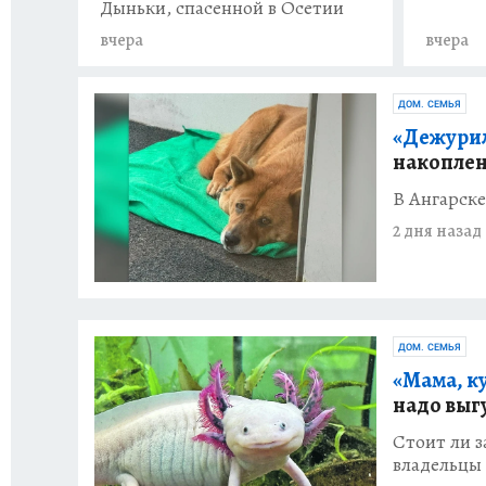
Дыньки, спасенной в Осетии
вчера
вчера
ДОМ. СЕМЬЯ
«Дежурил
накоплен
В Ангарск
2 дня назад
ДОМ. СЕМЬЯ
«Мама, к
надо выг
Стоит ли з
владельцы