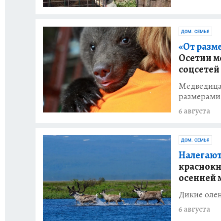
ДОМ. СЕМЬЯ
«От разм
Осетии м
соцсетей
Медведица
размерами
6 августа
ДОМ. СЕМЬЯ
Налегают
краснокн
осенней 
Дикие олен
6 августа