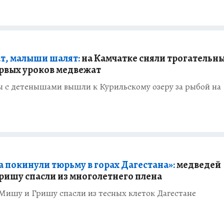
т, малыши шалят:
на Камчатке сняли трогательн
рвых уроков медвежат
 с детенышами вышли к Курильскому озеру за рыбой на
а покинули тюрьму в горах Дагестана»:
медведей
ришу спасли из многолетнего плена
Мишу и Гришу спасли из тесных клеток Дагестане