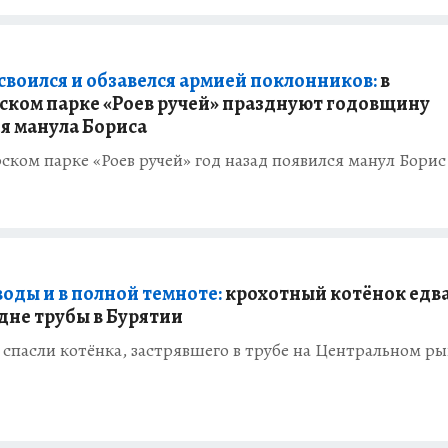
своился и обзавелся армией поклонников:
в
ском парке «Роев ручей» празднуют годовщину
я манула Бориса
ском парке «Роев ручей» год назад появился манул Борис
воды и в полной темноте:
крохотный котёнок едва
 дне трубы в Бурятии
 спасли котёнка, застрявшего в трубе на Центральном р