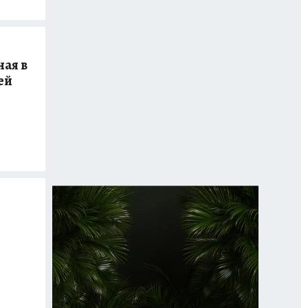
ая в
ей