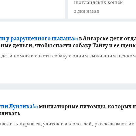
шотландских кошек
2 дня назад
и у разрушенного шалаша»:
в Ангарске дети отд
ные деньги, чтобы спасти собаку Тайгу и ее щенк
е дети помогли спасти собаку с одним выжившим щенком
упи Лунтика!»:
миниатюрные питомцы, которых н
уливать
аводить муравьев, улиток и аксолотлей, рассказывают их