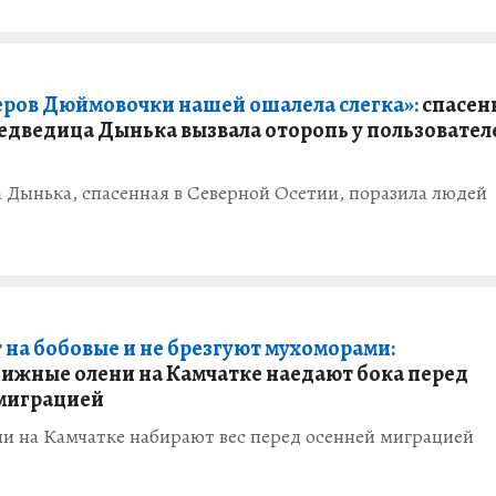
еров Дюймовочки нашей ошалела слегка»:
спасенн
едведица Дынька вызвала оторопь у пользовател
 Дынька, спасенная в Северной Осетии, поразила людей
 на бобовые и не брезгуют мухоморами:
ижные олени на Камчатке наедают бока перед
миграцией
и на Камчатке набирают вес перед осенней миграцией