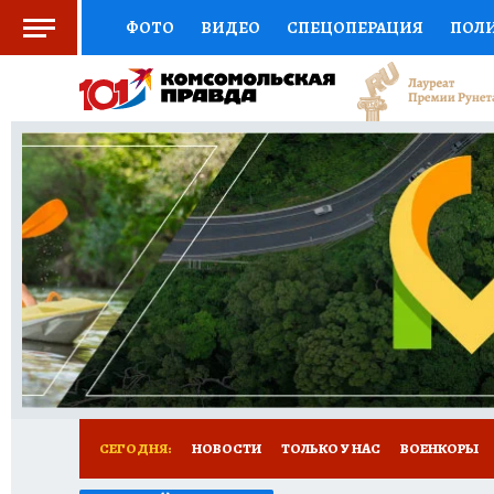
ФОТО
ВИДЕО
СПЕЦОПЕРАЦИЯ
ПОЛ
СОЦПОДДЕРЖКА
НАУКА
СПОРТ
КО
ВЫБОР ЭКСПЕРТОВ
ДОКТОР
ФИНАНС
КНИЖНАЯ ПОЛКА
ПРОГНОЗЫ НА СПОРТ
ПРЕСС-ЦЕНТР
НЕДВИЖИМОСТЬ
ТЕЛЕ
РАДИО КП
РЕКЛАМА
ТЕСТЫ
НОВОЕ 
СЕГОДНЯ:
НОВОСТИ
ТОЛЬКО У НАС
ВОЕНКОРЫ