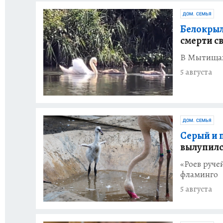
ДОМ. СЕМЬЯ
Белокрыл
смерти с
В Мытищах 
5 августа
ДОМ. СЕМЬЯ
Серый и 
вылупилс
«Роев руче
фламинго
5 августа