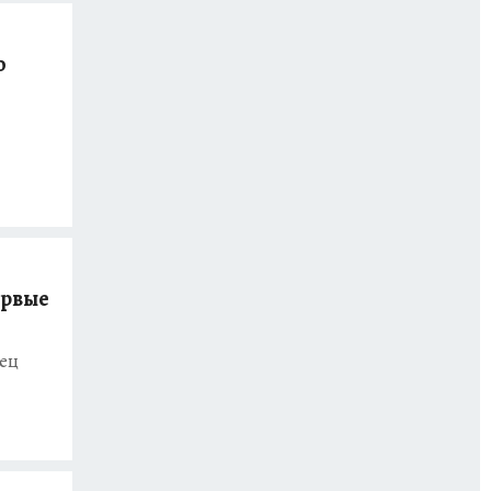
о
ервые
нец