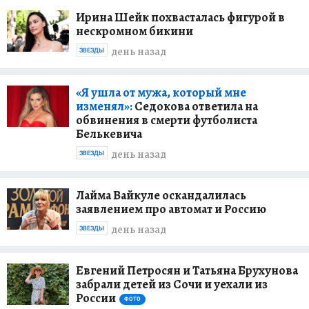
Ирина Шейк похвасталась фигурой в
нескромном бикини
день назад
ЗВЕЗДЫ
«Я ушла от мужа, который мне
изменял»:
Седокова ответила на
обвинения в смерти футболиста
Белькевича
день назад
ЗВЕЗДЫ
Лайма Вайкуле оскандалилась
заявлением про автомат и Россию
день назад
ЗВЕЗДЫ
Евгений Петросян и Татьяна Брухунова
забрали детей из Сочи и уехали из
России
ФОТО