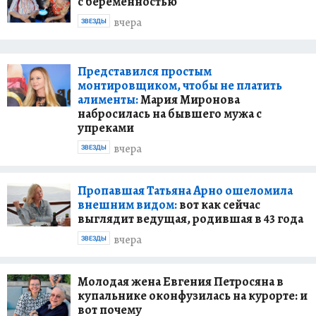
с беременностью
вчера
ЗВЕЗДЫ
Представился простым
монтировщиком, чтобы не платить
алименты:
Мария Миронова
набросилась на бывшего мужа с
упреками
вчера
ЗВЕЗДЫ
Пропавшая Татьяна Арно ошеломила
внешним видом:
вот как сейчас
выглядит ведущая, родившая в 43 года
вчера
ЗВЕЗДЫ
Молодая жена Евгения Петросяна в
купальнике оконфузилась на курорте: и
вот почему