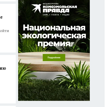
ле
ройти
нию