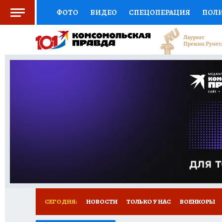
ФОТО
ВИДЕО
СПЕЦОПЕРАЦИЯ
ПОЛ
СОЦПОДДЕРЖКА
НАУКА
СПОРТ
КО
ВЫБОР ЭКСПЕРТОВ
ДОКТОР
ФИНАНС
КНИЖНАЯ ПОЛКА
ПРОГНОЗЫ НА СПОРТ
ПРЕСС-ЦЕНТР
НЕДВИЖИМОСТЬ
ТЕЛЕ
РАДИО КП
РЕКЛАМА
ТЕСТЫ
НОВОЕ 
СЕГОДНЯ:
НОВОСТИ
ТОЛЬКО У НАС
ВОЕНКОРЫ