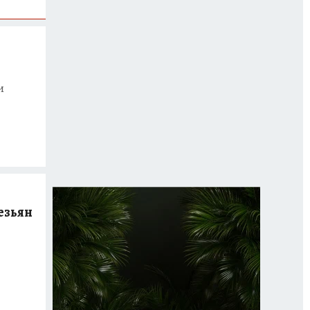
и
езьян