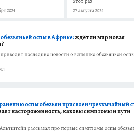
этот раз
бря 2024
27 августа 2024
обезьяньей оспы в Африке:
ждёт ли мир новая
я?
 приводит последние новости о вспышке обезьяньей оспы
024
ранению оспы обезьян присвоен чрезвычайный ст
вает настороженность, каковы симптомы и пути
и
 Альтштейн рассказал про первые симптомы оспы обезья