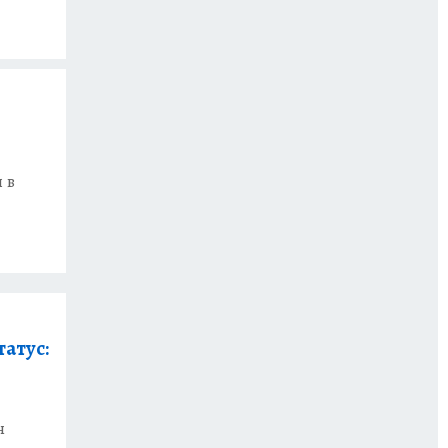
 в
атус:
н