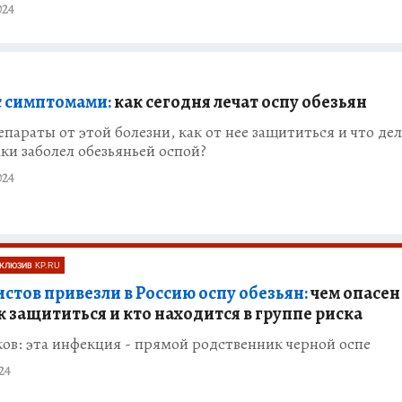
024
с симптомами:
как сегодня лечат оспу обезьян
епараты от этой болезни, как от нее защититься и что дел
аки заболел обезьяньей оспой?
024
КЛЮЗИВ KP.RU
стов привезли в Россию оспу обезьян:
чем опасен
к защититься и кто находится в группе риска
ов: эта инфекция - прямой родственник черной оспе
24