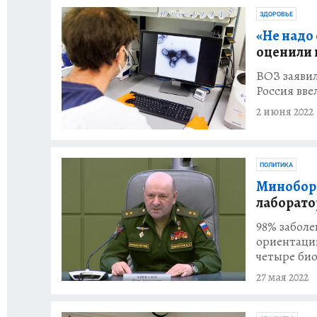
ЗДОРОВЬЕ
«Не надо 
оценили 
ВОЗ заявил
Россия вве
2 июня 2022
ПОЛИТИКА
Миноборо
лаборато
98% забол
ориентации
четыре био
27 мая 2022