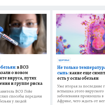
ЗДОРОВЬЕ
обезьян:
в ВОЗ
Не только температур
азали о новом
сыпь:
какие еще симп
нте вируса, путях
есть у оспы обезьян
ения и группе риска
Уже вторая за последние 
вспышка этого вирусного
авитель ВОЗ Гейе
заболевания произошла в
слил способы передачи
Африке, чего ждать от нег
безьян у людей