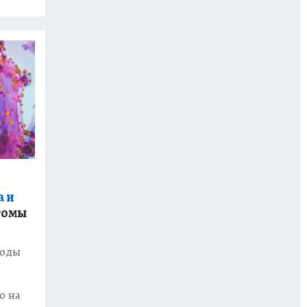
а и
томы
годы
о на