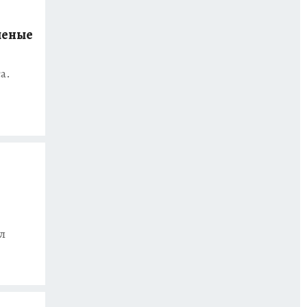
ченые
а.
л