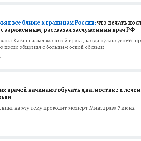
ьян все ближе к границам России:
что делать пос
 с зараженным, рассказал заслуженный врач РФ
аил Каган назвал «золотой срок», когда нужно успеть п
ю после общения с больным оспой обезьян
2
их врачей начинают обучать диагностике и лече
зьян
нинг на эту тему проводит эксперт Минздрава 7 июня