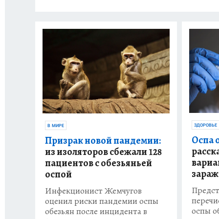
ЗДОРОВЬЕ
В МИРЕ
Оспа 
Призрак новой пандемии:
расск
из изоляторов сбежали 128
вариа
пациентов с обезьяньей
зараж
оспой
Предст
Инфекционист Жемчугов
перечи
оценил риски пандемии оспы
оспы о
обезьян после инцидента в