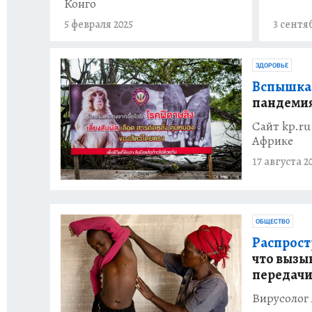
Конго
5 февраля 2025
3 сентя
ЗДОРОВЬЕ
Вспышка 
пандеми
Сайт kp.ru
Африке
17 августа 2
ОБЩЕСТВО
Распрост
что вызы
передач
Вирусолог