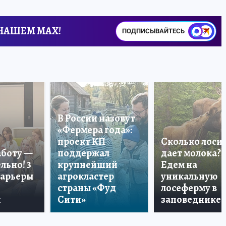
 НАШЕМ MAX!
ПОДПИСЫВАЙТЕСЬ
В России назовут
«Фермера года»:
проект КП
Сколько лоси
аботу —
поддержал
дает молока?
льно! 3
крупнейший
Едем на
карьеры
агрокластер
уникальную
страны «Фуд
лосеферму в
и
Сити»
заповеднике!