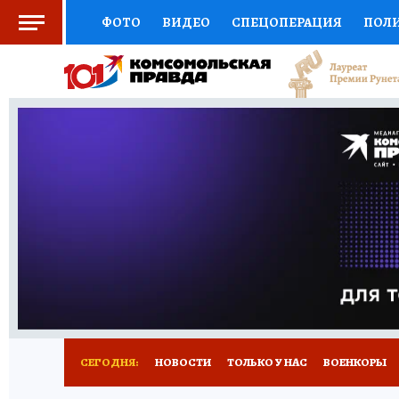
ФОТО
ВИДЕО
СПЕЦОПЕРАЦИЯ
ПОЛ
СОЦПОДДЕРЖКА
НАУКА
СПОРТ
КО
ВЫБОР ЭКСПЕРТОВ
ДОКТОР
ФИНАНС
КНИЖНАЯ ПОЛКА
ПРОГНОЗЫ НА СПОРТ
ПРЕСС-ЦЕНТР
НЕДВИЖИМОСТЬ
ТЕЛЕ
РАДИО КП
РЕКЛАМА
ТЕСТЫ
НОВОЕ 
СЕГОДНЯ:
НОВОСТИ
ТОЛЬКО У НАС
ВОЕНКОРЫ