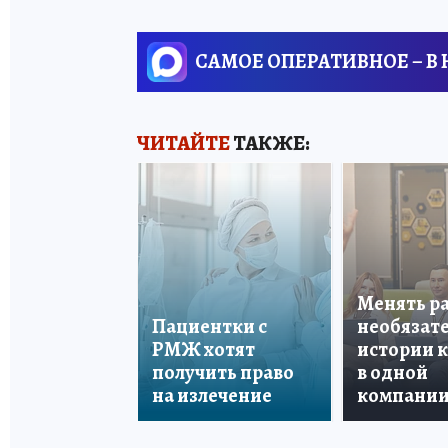
САМОЕ ОПЕРАТИВНОЕ – В
ЧИТАЙТЕ
ТАКЖЕ:
Менять р
Пациентки с
необязате
РМЖ хотят
истории 
получить право
в одной
на излечение
компани