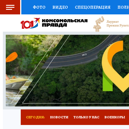
ФОТО
ВИДЕО
СПЕЦОПЕРАЦИЯ
ПОЛ
СОЦПОДДЕРЖКА
НАУКА
СПОРТ
КО
ВЫБОР ЭКСПЕРТОВ
ДОКТОР
ФИНАНС
КНИЖНАЯ ПОЛКА
ПРОГНОЗЫ НА СПОРТ
ПРЕСС-ЦЕНТР
НЕДВИЖИМОСТЬ
ТЕЛЕ
РАДИО КП
РЕКЛАМА
ТЕСТЫ
НОВОЕ 
СЕГОДНЯ:
НОВОСТИ
ТОЛЬКО У НАС
ВОЕНКОРЫ