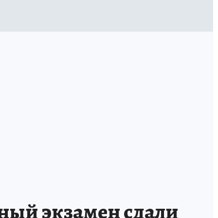
а излечение
о рака в список ЖНВЛП
ый экзамен сдали