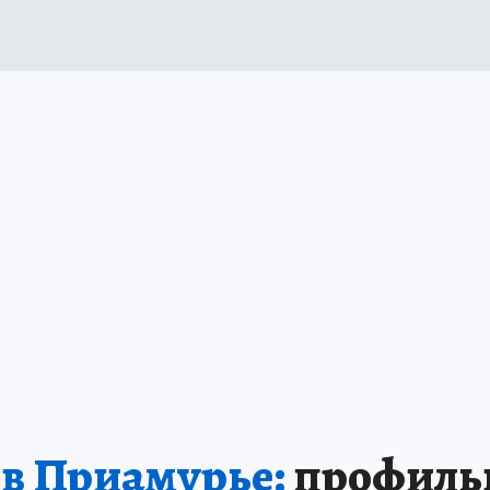
отят получить право н
а включить препарат против агрессивног
ПРОЧИТАТЬ
 в Приамурье:
профильн