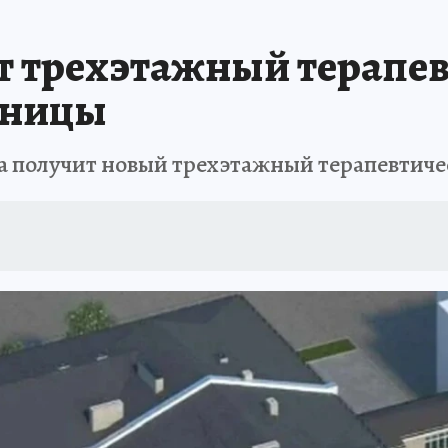
ят трехэтажный терапе
ьницы
а получит новый трехэтажный терапевтиче