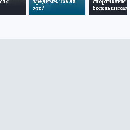
ся с
вредным. Так ли
спортивным
это?
болельщикам