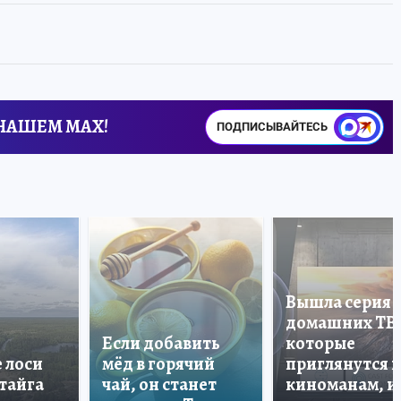
 НАШЕМ MAX!
ПОДПИСЫВАЙТЕСЬ
Вышла серия
домашних ТВ
Если добавить
которые
е лоси
мёд в горячий
приглянутся 
 тайга
чай, он станет
киноманам, и