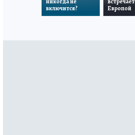
никогда не
встречает
включится?
Европой