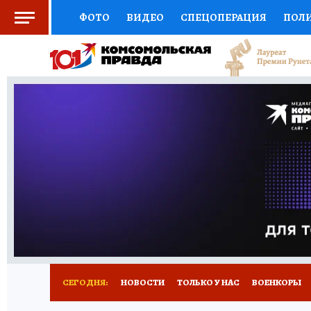
ФОТО
ВИДЕО
СПЕЦОПЕРАЦИЯ
ПОЛ
СОЦПОДДЕРЖКА
НАУКА
СПОРТ
КО
ВЫБОР ЭКСПЕРТОВ
ДОКТОР
ФИНАНС
КНИЖНАЯ ПОЛКА
ПРОГНОЗЫ НА СПОРТ
ПРЕСС-ЦЕНТР
НЕДВИЖИМОСТЬ
ТЕЛЕ
РАДИО КП
РЕКЛАМА
ТЕСТЫ
НОВОЕ 
СЕГОДНЯ:
НОВОСТИ
ТОЛЬКО У НАС
ВОЕНКОРЫ