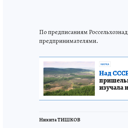
По предписаниям Россельхознад
предпринимателями.
НАУКА
Над СССР
пришельце
изучала 
Никита ТИШКОВ