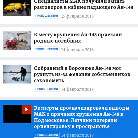
Специалисты МАК получили запись
разговоров в кабине падающего Ан-148
15 февраля 2018
ПРОИСШЕСТВИЯ
К месту крушения Ан-148 приехали
родные погибших
14 февраля 2018
ПРОИСШЕСТВИЯ
Собранный в Воронеже Ан-148 мог
рухнуть из-за желания собственников
сэкономить
14 февраля 2018
ПРОИСШЕСТВИЯ
Эксперты проанализировали выводы
МАК о причинах крушения Ан-148 в
Подмосковье:
Летчики потеряли
ориентировку в пространстве
14 февраля 2018
ПРОИСШЕСТВИЯ