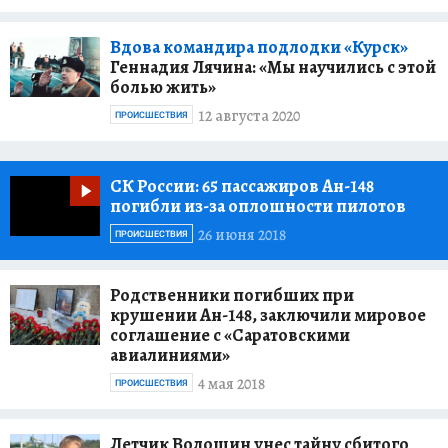
Вдова командира подлодки «Курск»
Геннадия Лячина: «Мы научились с этой
болью жить»
12 августа 2020
ПРОИСШЕСТВИЯ
CК России:
65 пассажиров Ан-148
погибли из-за оплошности пилотов
26 июня 2018
ПРОИСШЕСТВИЯ
Родственники погибших при
крушении Ан-148, заключили мировое
соглашение с «Саратовскими
авиалиниями»
4 мая 2018
ПРОИСШЕСТВИЯ
Летчик Волошин унес тайну сбитого