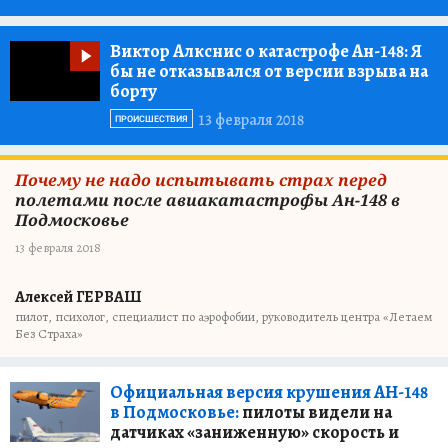
Виктор Алкснис о катастрофе Ан-148:
Я
бы не отказывался от версии взрыва на
борту
13 февраля 2018
ПРОИСШЕСТВИЯ
Почему не надо испытывать страх перед
полетами после авиакатастрофы Ан-148 в
Подмосковье
13 февраля 2018
Алексей ГЕРВАШ
пилот, психолог, специалист по аэрофобии, руководитель центра «Летаем
Без Страха»
Официальная версия крушения АН-148
в Подмосковье:
пилоты видели на
датчиках «заниженную» скорость и