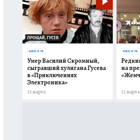
КИНО И ТВ.
КИНО И ТВ.
Умер Василий Скромный,
Редки
сыгравший хулигана Гусева
на пр
в «Приключениях
«Жемч
Электроника»
13 марта
11 марта