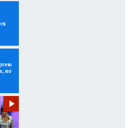
тся
ргею
е, но