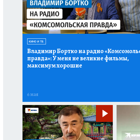
КИНО И ТВ.
Владимир Бортко на радио «Комсомоль
правда»:
У меня не великие фильмы,
максимум хорошие
6 мая