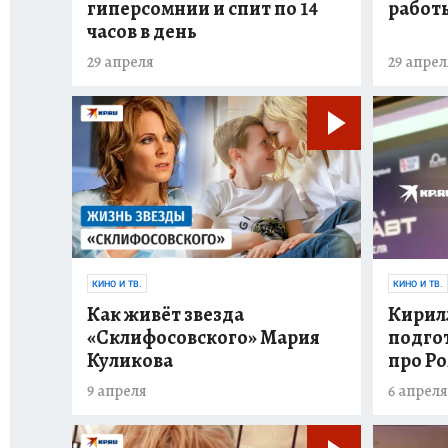
гиперсомнии и спит по 14
работ
часов в день
29 апреля
29 апрел
КИНО И ТВ.
КИНО И ТВ.
Как живёт звезда
Кирилл
«Склифосовского» Мария
подгот
Куликова
про Р
9 апреля
6 апреля