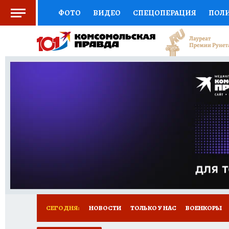
ФОТО
ВИДЕО
СПЕЦОПЕРАЦИЯ
ПОЛ
СОЦПОДДЕРЖКА
НАУКА
СПОРТ
КО
ВЫБОР ЭКСПЕРТОВ
ДОКТОР
ФИНАНС
КНИЖНАЯ ПОЛКА
ПРОГНОЗЫ НА СПОРТ
ПРЕСС-ЦЕНТР
НЕДВИЖИМОСТЬ
ТЕЛЕ
РАДИО КП
РЕКЛАМА
ТЕСТЫ
НОВОЕ 
СЕГОДНЯ:
НОВОСТИ
ТОЛЬКО У НАС
ВОЕНКОРЫ