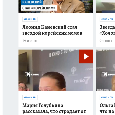
КИНО И ТВ.
КИНО И ТВ.
Леонид Каневский стал
Звезд
звездой корейских мемов
«Холоп
19 июня
9 июня
КИНО И ТВ.
КИНО И ТВ.
Мария Голубкина
Ольга 
рассказала, что страдает от
что на