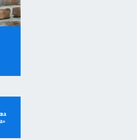
ва
а»