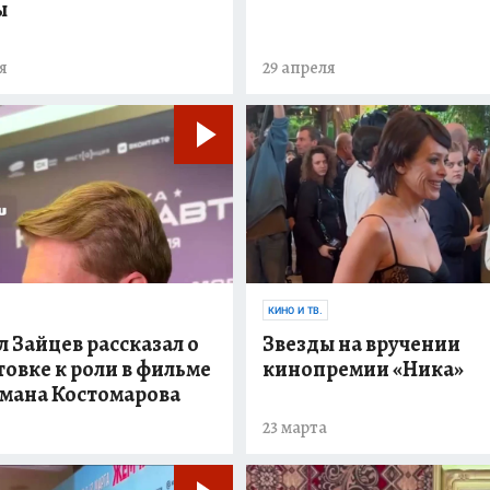
ы
я
29 апреля
КИНО И ТВ.
 Зайцев рассказал о
Звезды на вручении
овке к роли в фильме
кинопремии «Ника»
омана Костомарова
23 марта