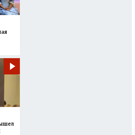
ная
вышел
й