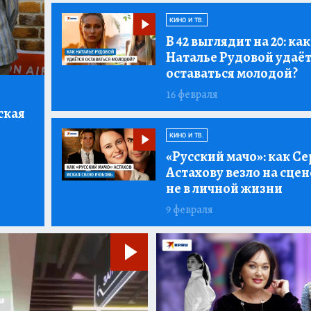
КИНО И ТВ.
В 42 выглядит на 20:
как
Наталье Рудовой удаё
оставаться молодой?
16 февраля
ская
КИНО И ТВ.
«Русский мачо»:
как Се
Астахову везло на сцен
не в личной жизни
9 февраля