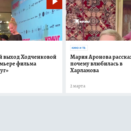
КИНО И ТВ.
й выход Ходченковой
Мария Аронова расска
емьере фильма
почему влюбилась в
уг»
Харламова
2 марта