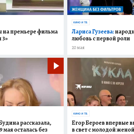
КИНО И ТВ.
ы на премьере фильма
Лариса Гузеева:
народ
 3»
любовь с первой роли
20 мая
КИНО И ТВ.
Будина рассказала,
Егор Бероев впервые 
 9 мая осталась без
в свет с молодой жено