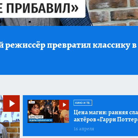
 режиссёр превратил классику в
КИНО И ТВ.
Цена магии:
ранняя сла
актёров «Гарри Поттер
16 апреля