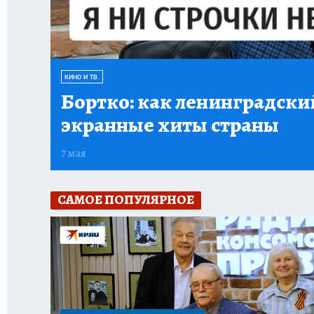
КИНО И ТВ.
Бортко:
как ленинградский
экранные хиты страны
7 мая
САМОЕ ПОПУЛЯРНОЕ